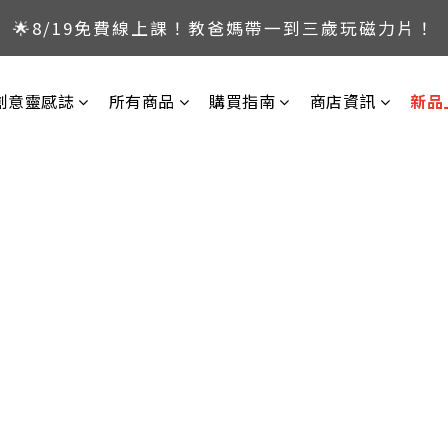
🌟8/19免費線上課！教爸媽帶一到三歲玩磁力片！
🔥暑假限定！磁力片玩起來，兩檔活動同步開跑！
🚀8/29-30程式城市探險隊！四到十歲搶名額！
創意靈感誌
所有商品
購買指南
商店資訊
新品
🔥暑假限定！磁力片玩起來，兩檔活動同步開跑！