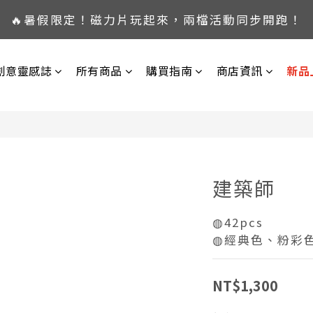
🔥暑假限定！磁力片玩起來，兩檔活動同步開跑！
🔥暑假限定！磁力片玩起來，兩檔活動同步開跑！
🌟8/19免費線上課！教爸媽帶一到三歲玩磁力片！
創意靈感誌
所有商品
購買指南
商店資訊
新品
🚀8/29-30程式城市探險隊！四到十歲搶名額！
🔥暑假限定！磁力片玩起來，兩檔活動同步開跑！
建築師
◍42pcs
◍經典色、粉彩
NT$1,300