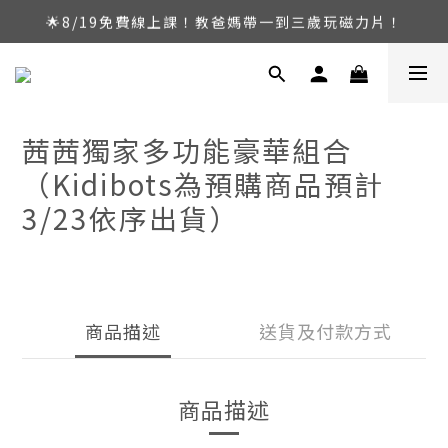
🌟8/19免費線上課！教爸媽帶一到三歲玩磁力片！
🔥暑假限定！磁力片玩起來，兩檔活動同步開跑！
🚀8/29-30程式城市探險隊！四到十歲搶名額！
🔥暑假限定！磁力片玩起來，兩檔活動同步開跑！
茜茜獨家多功能豪華組合
（Kidibots為預購商品預計
3/23依序出貨）
商品描述
送貨及付款方式
商品描述