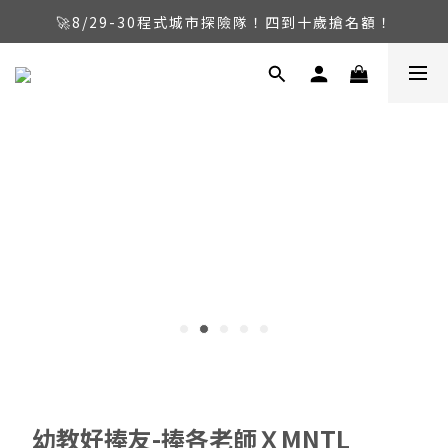
🔥暑假限定！磁力片玩起來，兩檔活動同步開跑！
🔥暑假限定！磁力片玩起來，兩檔活動同步開跑！
幼教好捧友-捧各老師ＸMNTL