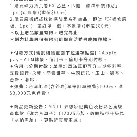
1.購買磁力拓荒者EX.乙盒，即贈「酷炫車裝飾貼」
1pc (可累贈)(市值$60元)
2.購買魔術師或球道探險家系列商品，即贈「球道修磨
板」1pc (一筆訂單一個，不累贈)(市值$80元)
＊以上贈品數量有限，贈完為止。
＊磁力科學股份有限公司保有活動最終解釋權。
✦付款方式(需於結帳畫面下拉選項點選)：
Apple
pay
、
ATM轉帳、信用卡、信用卡分期付款。
✦信用卡分期付款：
單筆訂單滿萬即可分三期零利率，
支援銀行-永豐、國泰世華、中國信託、玉山、凱基、
台新、聯邦。
✦運費：
台灣地區(含外島)單筆訂單運費$100元，滿
$3,000元免運費。
✦商品更新公告：
MNTL 夢想家經典色及粉彩色駕駛
員車款（磁力片車子）自2025.6起，輪胎造型升級為
「灰輪黑胎」，更貼近真實車感！