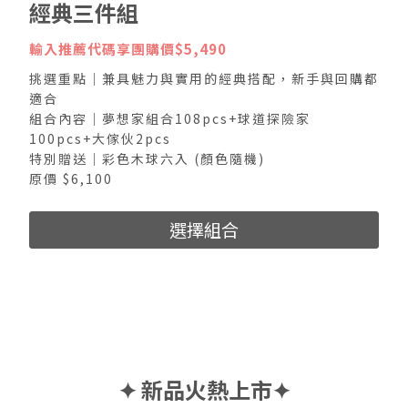
經典三件組
輸入推薦代碼享團購價$5,490
挑選重點｜兼具魅力與實用的經典搭配，新手與回購都
適合
組合內容｜夢想家組合108pcs+球道探險家
100pcs+大傢伙2pcs
特別贈送｜彩色木球六入 (顏色隨機)
原價 $6,100
選擇組合
✦ 新品火熱上市✦