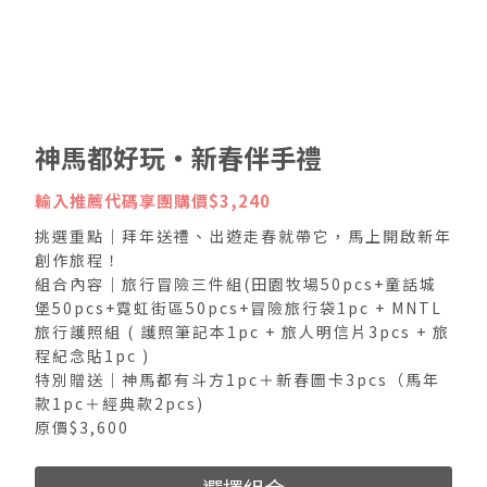
神馬都好玩・新春伴手禮
輸入推薦代碼享團購價$3,240
挑選重點｜拜年送禮、出遊走春就帶它，馬上開啟新年
創作旅程！
組合內容｜旅行冒險三件組(田園牧場50pcs+童話城
堡50pcs+霓虹街區50pcs+冒險旅行袋1pc + MNTL
旅行護照組 ( 護照筆記本1pc + 旅人明信片3pcs + 旅
程紀念貼1pc )
特別贈送｜神馬都有斗方1pc＋新春圖卡3pcs（馬年
款1pc＋經典款2pcs)
原價$3,600